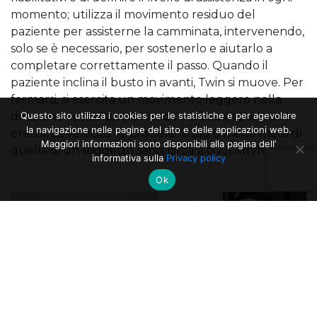
momento; utilizza il movimento residuo del
paziente per assisterne la camminata, intervenendo,
solo se è necessario, per sostenerlo e aiutarlo a
completare correttamente il passo. Quando il
paziente inclina il busto in avanti, Twin si muove. Per
fermarsi, si esercita un movimento leggero nella
direzione opposta, riportando il busto in posizione
Questo sito utilizza i cookies per le statistiche e per agevolare
la navigazione nelle pagine del sito e delle applicazioni web.
eretta. La velocità “di crociera” è più o meno metà di
Maggiori informazioni sono disponibili alla pagina dell’
quella di un soggetto sano, circa 2 o 2,5 km/h.
informativa sulla
Privacy policy
Ok