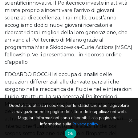
scientifici innovativi. Il Politecnico investe in attività
mirate proprio a incentivare l’arrivo di giovani
scienziati di eccellenza. Tra i molti, quest’anno
accogliamo dodici nuovi giovani ricercatori e
ricercatrici tra i migliori della loro generazione, che
arrivano al Politecnico di Milano grazie al
programma Marie Skłodowska-Curie Actions (MSCA)
fellowship. Ve li presentiamo… in rigoroso ordine
d’appello.
EDOARDO BOCCHI si occupa di analisi delle
equazioni differenziali alle derivate parziali che
sorgono nella meccanica dei fluidi e nelle interazioni
fluido-struttura. La sua ricerca al Politecnico di
Milano, spiega, mira a migliorare la comprensione
Questo sito utilizza i cookies per le statistiche e per agevolare
delle infrastrutture di attuale interesse globale
la navigazione nelle pagine del sito e delle applicazioni web.
Maggiori informazioni sono disponibili alla pagina dell’
attraverso l’analisi matematica di due problemi di
informativa sulla
Privacy policy
interazione fluido-struttura: la stabilità dei ponti
sospesi sotto l’azione del vento e l’impatto delle
Ok