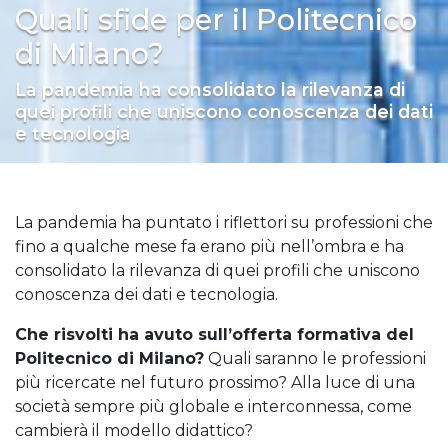
Quali sfide per il Politecnico
di Milano?
La pandemia ha consolidato la rilevanza di
quei profili che uniscono conoscenza dei dati
e tecnologia
La pandemia ha puntato i riflettori su professioni che
fino a qualche mese fa erano più nell’ombra e ha
consolidato la rilevanza di quei profili che uniscono
conoscenza dei dati e tecnologia.
Che risvolti ha avuto sull’offerta formativa del
Politecnico di Milano?
Quali saranno le professioni
più ricercate nel futuro prossimo? Alla luce di una
società sempre più globale e interconnessa, come
cambierà il modello didattico?