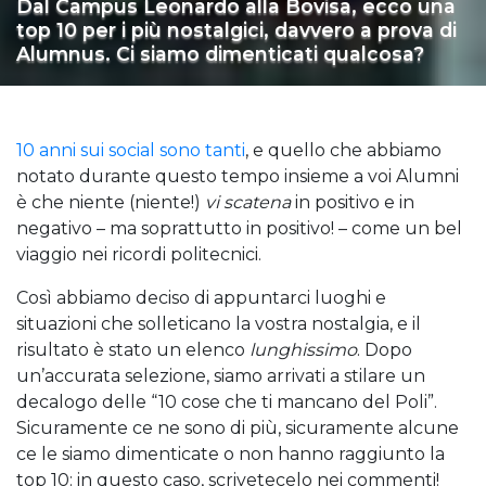
Dal Campus Leonardo alla Bovisa, ecco una
top 10 per i più nostalgici, davvero a prova di
Alumnus. Ci siamo dimenticati qualcosa?
10 anni sui social sono tanti
, e quello che abbiamo
notato durante questo tempo insieme a voi Alumni
è che niente (niente!)
vi scatena
in positivo e in
negativo – ma soprattutto in positivo! – come un bel
viaggio nei ricordi politecnici.
Così abbiamo deciso di appuntarci luoghi e
situazioni che solleticano la vostra nostalgia, e il
risultato è stato un elenco
lunghissimo
. Dopo
un’accurata selezione, siamo arrivati a stilare un
decalogo delle “10 cose che ti mancano del Poli”.
Sicuramente ce ne sono di più, sicuramente alcune
ce le siamo dimenticate o non hanno raggiunto la
top 10: in questo caso, scrivetecelo nei commenti!