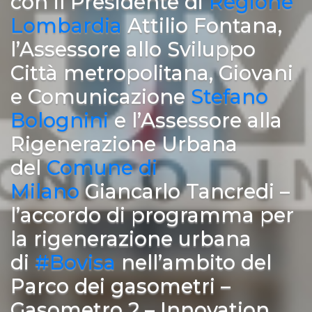
con il Presidente di
Regione
Lombardia
Attilio Fontana,
l’Assessore allo Sviluppo
Città metropolitana, Giovani
e Comunicazione
Stefano
Bolognini
e l’Assessore alla
Rigenerazione Urbana
del
Comune di
Milano
Giancarlo Tancredi –
l’accordo di programma per
la rigenerazione urbana
di
#Bovisa
nell’ambito del
Parco dei gasometri –
Gasometro 2 – Innovation