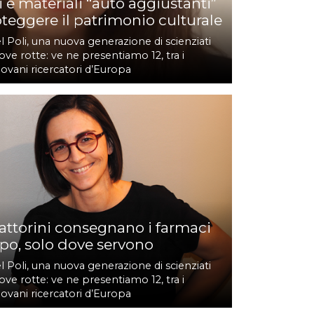
 e materiali “auto aggiustanti”
teggere il patrimonio culturale
l Poli, una nuova generazione di scienziati
ove rotte: ve ne presentiamo 12, tra i
iovani ricercatori d’Europa
attorini consegnano i farmaci
rpo, solo dove servono
l Poli, una nuova generazione di scienziati
ove rotte: ve ne presentiamo 12, tra i
iovani ricercatori d’Europa