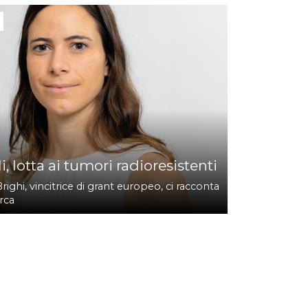
3
i, lotta ai tumori radioresistenti
righi, vincitrice di grant europeo, ci racconta
erca