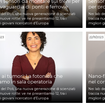
i sensori da montare sui treni per
Sensori
lvaguardia di ponti e ferrovie
per pro
 del Poli, una nuova generazione di scienziati
Nei lab de
 nuove rotte: ve ne presentiamo 12, tra i
traccia nu
i giovani ricercatori d’Europa
migliori g
023
22/11/2023
 ai tumori: La fotonica che
Nano-f
amo in sala operatoria
nel co
 del Poli, una nuova generazione di scienziati
Nei lab de
 nuove rotte: ve ne presentiamo 12, tra i
traccia nu
i giovani ricercatori d’Europa
migliori g