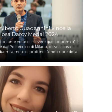
. Alberto Guadagnini vince la
giosa Darcy Medal 2024
to tante volte di ricevere questo premio”. Il
e dal Politecnico di Milano, ci svela cosa
duemila metri di profondità, nel cuore della