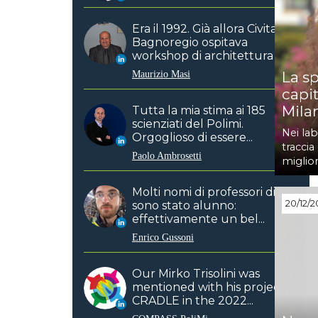
Era il 1992. Già allora Civita di
Bagnoregio ospitava
workshop di architettura ita...
Maurizio Masi
La s
capit
Mila
Tutta la mia stima ai 185
scienziati del Polimi.
Nei lab
Orgoglioso di essere...
traccia
Paolo Ambrosetti
miglior
Molti nomi di professori di cui
20/12/2
sono stato alunno:
effettivamente un bel...
Enrico Gussoni
Our Mirko Trisolini was
mentioned with his project
CRADLE in the 2022...