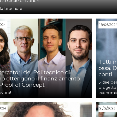
to Circle of Donors
 la brochure
2024
18/06/202
Tutti 
ossa. D
icercatori del Politecnico di
conti
no ottengono il finanziamento
5 idee per
Proof of Concept
progetto “
avoro!
economici 
2024
21/12/2023