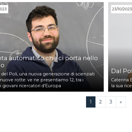
2023
23/10/202
lota automatico che ci porta nello
io
Dal Pol
 del Poli, una nuova generazione di scienziati
 nuove rotte: ve ne presentiamo 12, tra i
Caterina B
i giovani ricercatori d’Europa
la sua ric
Current Page
Page
Page
1
2
3
»