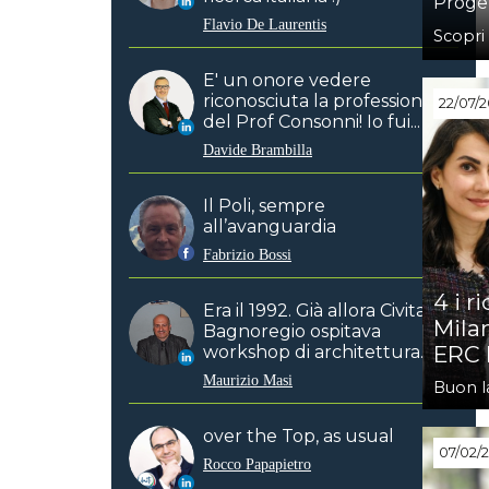
Proget
Flavio De Laurentis
Scopri
E' un onore vedere
riconosciuta la professionalità
22/07/
del Prof Consonni! Io fui...
Davide Brambilla
Il Poli, sempre
all’avanguardia
Fabrizio Bossi
4 i r
Era il 1992. Già allora Civita di
Mila
Bagnoregio ospitava
ERC 
workshop di architettura...
Maurizio Masi
Buon l
over the Top, as usual
07/02/
Rocco Papapietro