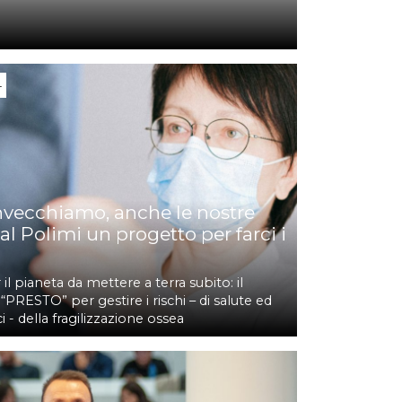
4
invecchiamo, anche le nostre
al Polimi un progetto per farci i
 il pianeta da mettere a terra subito: il
PRESTO” per gestire i rischi – di salute ed
- della fragilizzazione ossea