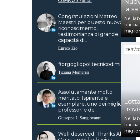
Nuov
COMPASS PoliMi
la sa
Congratulazioni Matteo
Nei lab
Maestri per questo nuovo
traccia
riconoscimento,
miglior
testimonianza di grande
capacità di...
Enrico Zio
28/11/2
#orgogliopolitecnicodimilano
Tiziana Monterisi
Assolutamente molto
meritato! Ispirante e
Lotta
esemplare, uno dei migliori
trovi
professori e dei...
Giuseppe J. Sangiovanni
Nei lab
traccia
miglior
Well deserved. Thanks Alfio
Quarteroni for having