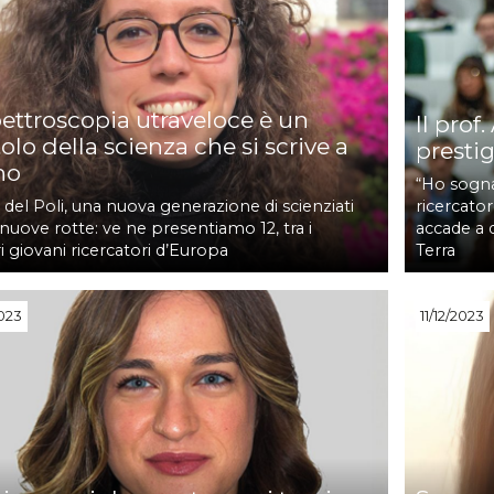
pettroscopia utraveloce è un
Il prof
olo della scienza che si scrive a
presti
no
“Ho sogna
 del Poli, una nuova generazione di scienziati
ricercator
 nuove rotte: ve ne presentiamo 12, tra i
accade a 
i giovani ricercatori d’Europa
Terra
023
11/12/2023