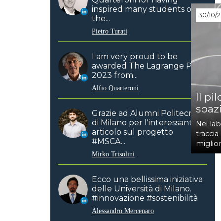
inspired many students over
30/10/
the...
Pietro Turati
I am very proud to be
awarded The Lagrange Prize
2023 from...
Alfio Quarteroni
Il pi
spaz
Grazie ad Alumni Politecnico
di Milano per l'interessante
Nei lab
articolo sul progetto
traccia
#MSCA...
miglior
Mirko Trisolini
Ecco una bellissima iniziativa
delle Università di Milano.
#innovazione #sostenibilità
Alessandro Mercenaro