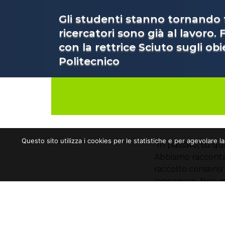
Gli studenti stanno tornando tr
ricercatori sono già al lavoro.
con la rettrice Sciuto sugli obie
Politecnico
Questo sito utilizza i cookies per le statistiche e per agevolare l
“In passato, su q
Abbiamo racconta
raccolto consensi 
ingegnere. Non men
occasioni, come l
MAP 12, nel suo p
candidarmi alla g