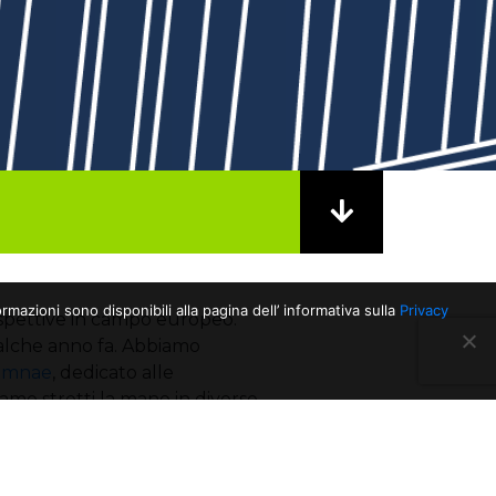
rmazioni sono disponibili alla pagina dell’ informativa sulla
Privacy
ospettive in campo europeo.
alche anno fa. Abbiamo
umnae
, dedicato alle
iamo stretti la mano in diverse
 rettrice Donatella Sciuto su
sso che, quando ho deciso di
ungo a cosa avrei potuto