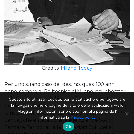
Credits:
Milano Today
Per uno strano caso del destino, quasi 100 anni
dopo, sempre al Politecnico di Milano, nei laboratori
del Dipartimento di chimica si è sperimentata e
Questo sito utilizza i cookies per le statistiche e per agevolare
prodotta la
Polichina
, liquido igienizzante secondo
la navigazione nelle pagine del sito e delle applicazioni web.
Maggiori informazioni sono disponibili alla pagina dell’
la ricetta dell’OMS (Organizzazione Mondiale della
informativa sulla
Privacy policy
Sanità), che è stata donata alle Aziende Socio
Ok
Sanitarie Territoriali, alle Protezioni Civili della