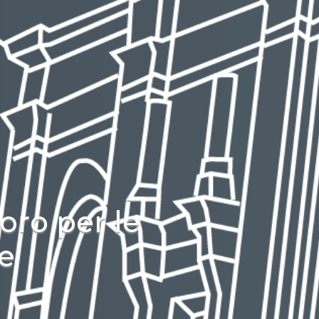
oro per le
re