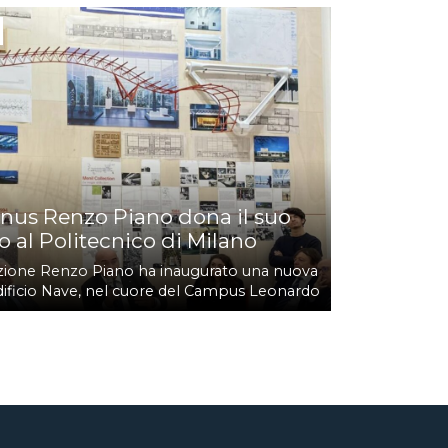
nus Renzo Piano dona il suo
o al Politecnico di Milano
ione Renzo Piano ha inaugurato una nuova
edificio Nave, nel cuore del Campus Leonardo