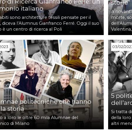
ro di Ricerca Gianfranco Ferré: un
storie
imonio italiano
A novant'a
 abiti sono architetture tessili pensate per il
morte, sco
 diceva l’Alumnus Gianfranco Ferré. Oggi il suo
dell’Alum
o è un centro di ricerca al Poli
Valentina,
2023
03/02/202
5 polit
umnae politecniche che hanno
dell’ar
 la storia
Si tratta 
o a loro le oltre 60 mila Alumnae del
della loro
nico di Milano
altri men