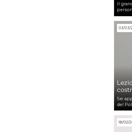
Il gran
person
03/03/
Lezio
cost
Sei app
del Pol
18/02/