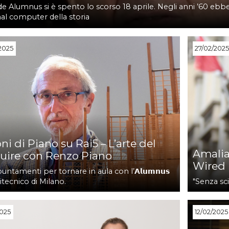
de Alumnus si è spento lo scorso 18 aprile. Negli anni ’60 ebbe
al computer della storia
2025
27/02/202
ni di Piano su Rai5 – L’arte del
Amalia 
ruire con Renzo Piano
Wired
untamenti per tornare in aula con l’𝗔𝗹𝘂𝗺𝗻𝘂𝘀
itecnico di Milano.
"Senza sc
2025
12/02/2025