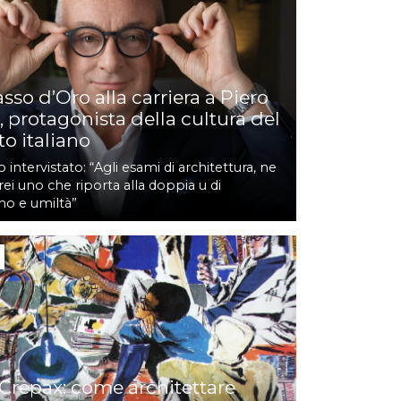
so d’Oro alla carriera a Piero
, protagonista della cultura del
o italiano
intervistato: “Agli esami di architettura, ne
ei uno che riporta alla doppia u di
o e umiltà”
3
Crepax: come architettare