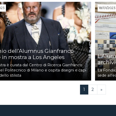
023
18/01/2023
enio dell’Alumnus Gianfranco
L’Alum
é in mostra a Los Angeles
archivi
ra è curata dal Centro di Ricerca Gianfranco
el Politecnico di Milano e ospita disegni e capi
La Fondaz
dello stilista
sede all’
Current Page
Page
1
2
»