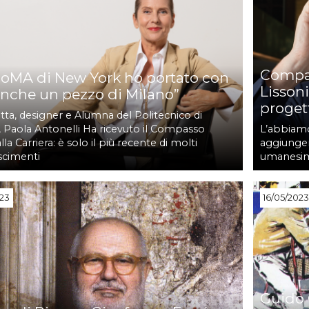
Compas
MoMA di New York ho portato con
Lissoni
nche un pezzo di Milano”
progett
tta, designer e Alumna del Politecnico di
, Paola Antonelli Ha ricevuto il Compasso
L’abbiamo 
lla Carriera: è solo il più recente di molti
aggiunger
scimenti
umanesim
023
16/05/202
Guido 