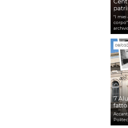
Cent
patr
“I miei
corpo”,
archivi
08/03/
7 Al
fatto
Accant
Politec