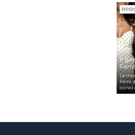
31/01/2
Il g
Ferr
La most
Ferré d
iconici 