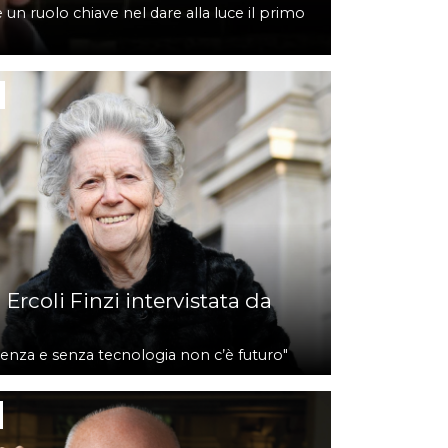
 un ruolo chiave nel dare alla luce il primo
5
Ercoli Finzi intervistata da
ienza e senza tecnologia non c’è futuro"