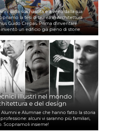
nni dalla sua nascita e a venti dalla sua
priamo la tesi di laurea in Architettura
nus Guido Crepas. Prima d’inventare
 inventò un edificio già pieno di storie
3
ecnici illustri nel mondo
chitettura e del design
di Alumni e Alumnae che hanno fatto la storia
 professione: alcuni vi saranno più familiari,
o. Scopriamoli insieme!