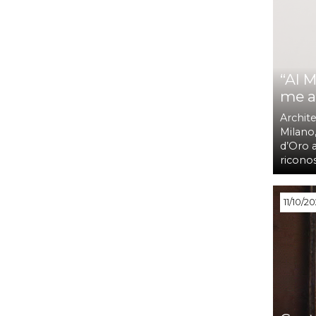
“Al 
me a
Archite
Milano
d’Oro a
ricono
11/10/2