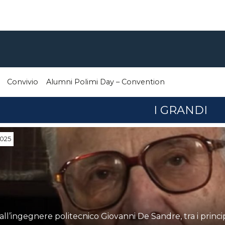
Convivio
Alumni Polimi Day – Convention
I GRANDI
2025
all’ingegnere politecnico Giovanni De Sandre, tra i princip