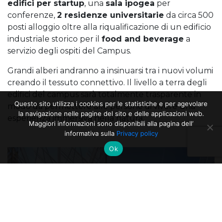
edifici per startup
, una
sala ipogea
per
conferenze,
2 residenze universitarie
da circa 500
posti alloggio oltre alla riqualificazione di un edificio
industriale storico per il
food and beverage
a
servizio degli ospiti del Campus.
Grandi alberi andranno a insinuarsi tra i nuovi volumi
creando il tessuto connettivo. Il livello a terra degli
edifici del campus sarà totalmente trasparente in
Questo sito utilizza i cookies per le statistiche e per agevolare
modo da permettere alle persone di vivere una
la navigazione nelle pagine del sito e delle applicazioni web.
esperienza immersiva nella natura.
Maggiori informazioni sono disponibili alla pagina dell’
informativa sulla
Privacy policy
Ok