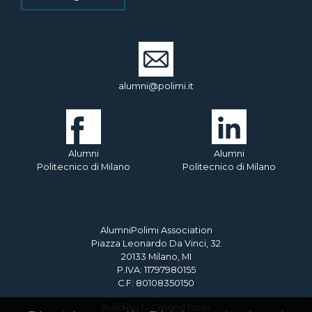
alumni@polimi.it
Alumni
Alumni
Politecnico di Milano
Politecnico di Milano
AlumniPolimi Association
Piazza Leonardo Da Vinci, 32
20133 Milano, MI
P.IVA: 11797980155
C.F: 80108350150
Building 1 - Ground Floor