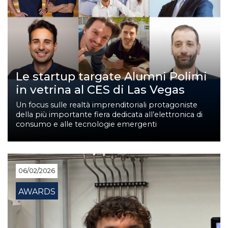
Le startup targate Alumni Polimi
in vetrina al CES di Las Vegas
Un focus sulle realtà imprenditoriali protagoniste
della più importante fiera dedicata all’elettronica di
consumo e alle tecnologie emergenti
06/02/2026
AWARDS