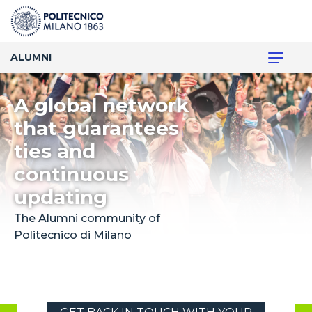
ALUMNI
A global
n
e
t
w
o
r
k
that guarantees
ties and
continuous
updating
The Alumni community of
Politecnico di Milano