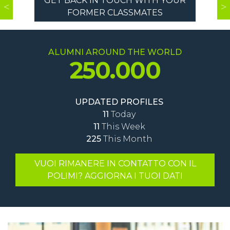
GET BACK IN TOUCH WITH YOUR
FORMER CLASSMATES
ALUMNI AROUND THE WORLD
250.000
UPDATED PROFILES
11
Today
11
This Week
225
This Month
VUOI RIMANERE IN CONTATTO CON IL
POLIMI? AGGIORNA I TUOI DATI