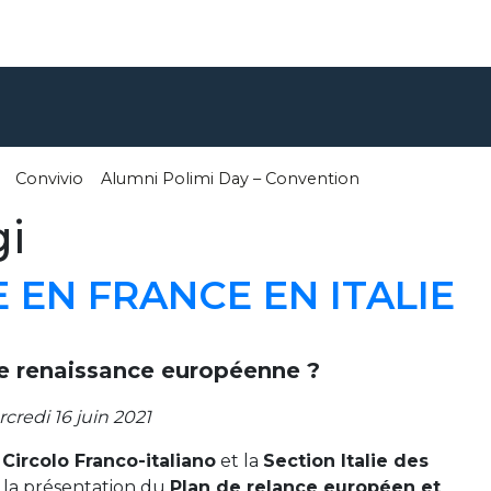
Convivio
Alumni Polimi Day – Convention
gi
 EN FRANCE EN ITALIE
e renaissance européenne ?
redi 16 juin 2021
e
Circolo Franco-italiano
et la
Section Italie des
à la présentation du
Plan de relance européen et