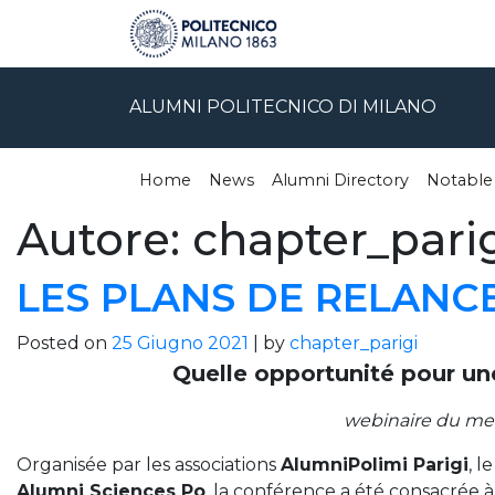
ALUMNI POLITECNICO DI MILANO
Home
News
Alumni Directory
Notable
Autore:
chapter_pari
LES PLANS DE RELANCE
Posted on
25 Giugno 2021
|
by
chapter_parigi
Quelle opportunité pour un
webinaire du merc
Organisée par les associations
AlumniPolimi Parigi
, l
Alumni Sciences Po
, la conférence a été consacrée 