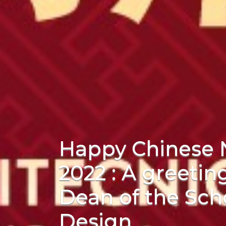
Happy Chinese 
2022 : A greetin
Dean of the Sch
Design