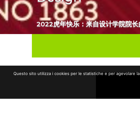
2022虎年快乐：来自设计学院院长
Questo sito utilizza i cookies per le statistiche e per agevolare l