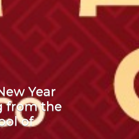
New Year
g from the
ool of