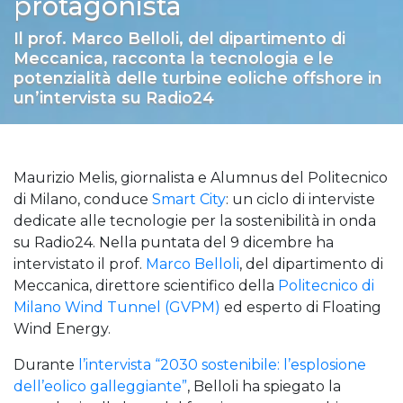
protagonista
Il prof. Marco Belloli, del dipartimento di
Meccanica, racconta la tecnologia e le
potenzialità delle turbine eoliche offshore in
un’intervista su Radio24
Maurizio Melis, giornalista e Alumnus del Politecnico
di Milano, conduce
Smart City
: un ciclo di interviste
dedicate alle tecnologie per la sostenibilità in onda
su Radio24. Nella puntata del 9 dicembre ha
intervistato il prof.
Marco Belloli
, del dipartimento di
Meccanica, direttore scientifico della
Politecnico di
Milano Wind Tunnel (GVPM)
ed esperto di Floating
Wind Energy.
Durante
l’intervista “2030 sostenibile: l’esplosione
dell’eolico galleggiante”
, Belloli ha spiegato la