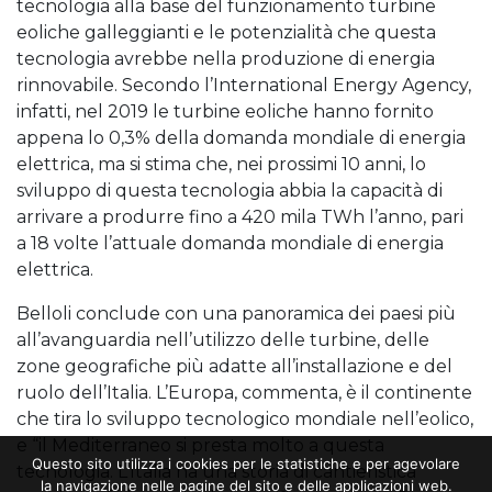
tecnologia alla base del funzionamento turbine
eoliche galleggianti e le potenzialità che questa
tecnologia avrebbe nella produzione di energia
rinnovabile. Secondo l’International Energy Agency,
infatti, nel 2019 le turbine eoliche hanno fornito
appena lo 0,3% della domanda mondiale di energia
elettrica, ma si stima che, nei prossimi 10 anni, lo
sviluppo di questa tecnologia abbia la capacità di
arrivare a produrre fino a 420 mila TWh l’anno, pari
a 18 volte l’attuale domanda mondiale di energia
elettrica.
Belloli conclude con una panoramica dei paesi più
all’avanguardia nell’utilizzo delle turbine, delle
zone geografiche più adatte all’installazione e del
ruolo dell’Italia. L’Europa, commenta, è il continente
che tira lo sviluppo tecnologico mondiale nell’eolico,
e “il Mediterraneo si presta molto a questa
Questo sito utilizza i cookies per le statistiche e per agevolare
tecnologia. L’Italia ha una storia di cantieristica
la navigazione nelle pagine del sito e delle applicazioni web.