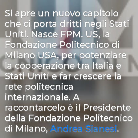
Si apre un nuovo capitolo
che ci porta dritti negli Stati
Uniti. Nasce FPM. US, la
Fondazione Politecnico di
Milano USA, per potenziare
la cooperazione tra Italia e
Stati Uniti e far crescere la
rete politecnica
internazionale. A
raccontarcelo è il Presidente
della Fondazione Politecnico
di Milano,
Andrea Sianesi
.