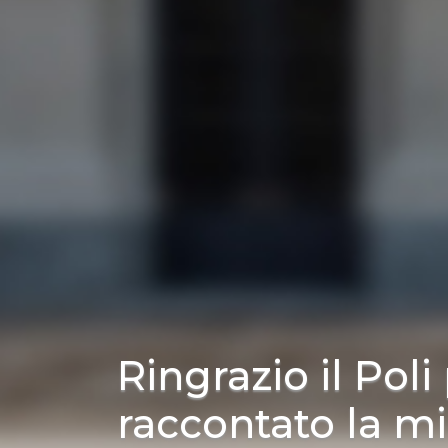
Ringrazio il Poli
raccontato la m