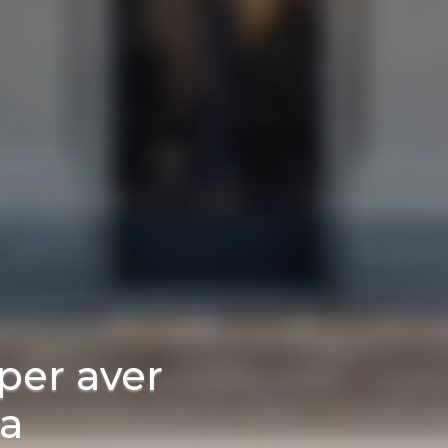
 per aver
ia