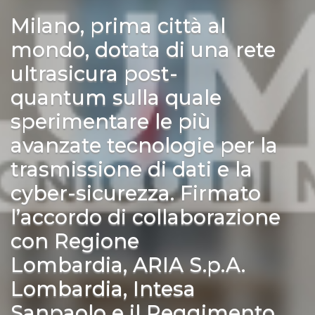
Milano, prima città al
mondo, dotata di una rete
ultrasicura post-
quantum sulla quale
sperimentare le più
avanzate tecnologie per la
trasmissione di dati e la
cyber-sicurezza. Firmato
l’accordo di collaborazione
con Regione
Lombardia, ARIA S.p.A.
Lombardia, Intesa
Sanpaolo e il Reggimento