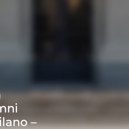
a
mni
ilano –