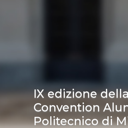
IX edizione dell
Convention Alu
Politecnico di M