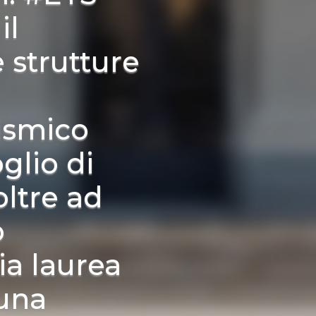
il
e strutture
ismico
oglio di
oltre ad
o
ia laurea
 una