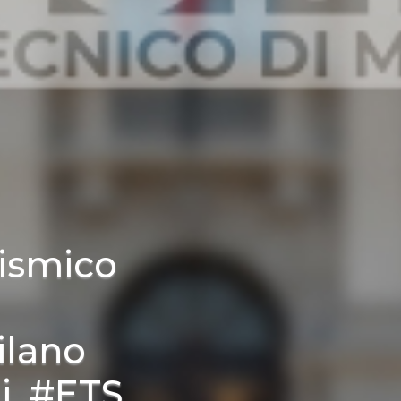
ismico
ilano
. #ETS