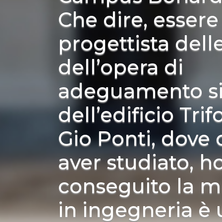
Che dire, essere 
progettista dell
dell’opera di
adeguamento s
dell’edificio Trif
Gio Ponti, dove 
aver studiato, h
conseguito la m
in ingegneria è