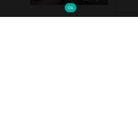
Ok
OFF CAMPUS? CUSA L’È?
Off.Campus – il Cantiere per le Periferie
è un’iniziativa