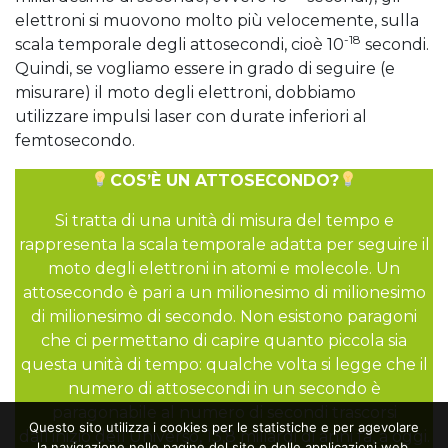
elettroni si muovono molto più velocemente, sulla
-18
scala temporale degli attosecondi, cioè 10
secondi.
Quindi, se vogliamo essere in grado di seguire (e
misurare) il moto degli elettroni, dobbiamo
utilizzare impulsi laser con durate inferiori al
femtosecondo.
COS’È UN ATTOSECONDO?
Si tratta di una unità di misura del tempo e
rappresenta la scala temporale adatta per seguire il
moto degli elettroni in atomi e molecole. Un
attosecondo è pari a un milionesimo di milionesimo
di milionesimo di secondo. Non esistono paragoni
che ci permettano di capire quanto piccola sia
questa unità di tempo: qualche volta si legge che il
numero di attosecondi in un secondo è
paragonabile al numero di secondi trascorsi
Questo sito utilizza i cookies per le statistiche e per agevolare
dall’inizio dell’Universo, 13,8 miliardi di anni fa, a oggi.
la navigazione nelle pagine del sito e delle applicazioni web.