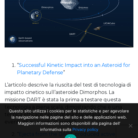
“
Successful Kinetic Impact into an Asteroid for
Planetary Defense
”
L’articolo descrive la riuscita del test di tecnologia di
impatto cinetico sull’asteroide Dimorphos. La
missione DART è stata la prima a testare questa
tecnologia a piena scala, dimostrando che è una
Questo sito utilizza i cookies per le statistiche e per agevolare
tecnica efficace per la difesa planetaria, contro
la navigazione nelle pagine del sito e delle applicazioni web.
eventuali minacce asteroidali.
Maggiori informazioni sono disponibili alla pagina dell’
informativa sulla
Privacy policy
“
Ejecta from the DART-produced active