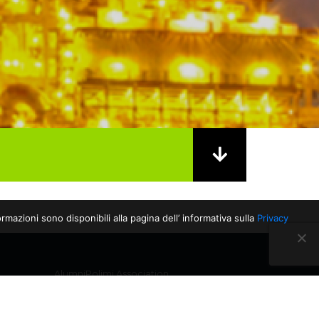
rmazioni sono disponibili alla pagina dell’ informativa sulla
Privacy
AlumniPolimi Association
Piazza Leonardo Da Vinci, 32
20133 Milano, MI
P.IVA: 11797980155