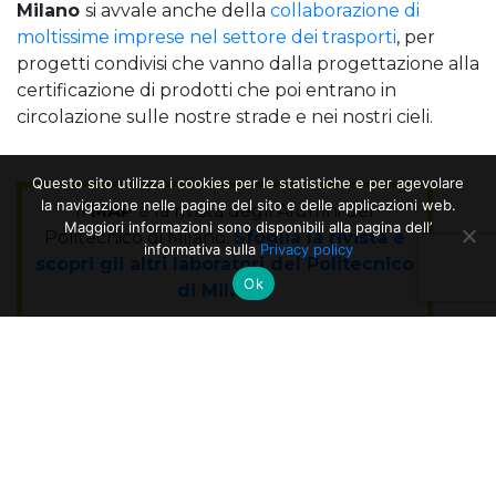
Milano
si avvale anche della
collaborazione di
moltissime imprese nel settore dei trasporti
, per
progetti condivisi che vanno dalla progettazione alla
certificazione di prodotti che poi entrano in
circolazione sulle nostre strade e nei nostri cieli.
Questo sito utilizza i cookies per le statistiche e per agevolare
la navigazione nelle pagine del sito e delle applicazioni web.
Il
MAP
è la rivista degli Alumni del
Maggiori informazioni sono disponibili alla pagina dell’
Politecnico di Milano.
Sfoglia la rivista e
informativa sulla
Privacy policy
scopri gli altri laboratori del Politecnico
Ok
di Milano.
.
Credits Header e Home: Dipartimento di Scienze e
Tecnologie Aerospaziali
ALTRI ARTICOLI DELLA