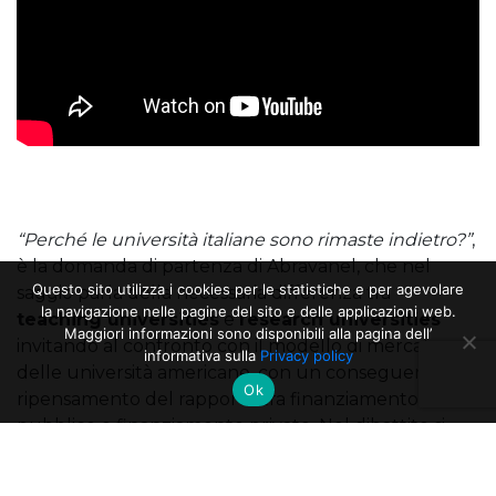
“Perché le università italiane sono rimaste indietro?”
,
è la domanda di partenza di Abravanel, che nel
Questo sito utilizza i cookies per le statistiche e per agevolare
saggio parla della necessaria differenza tra
la navigazione nelle pagine del sito e delle applicazioni web.
teaching universities
e
research universities
Maggiori informazioni sono disponibili alla pagina dell’
invitando al confronto con il modello di mercato
informativa sulla
Privacy policy
delle università americane, con un conseguente
Ok
ripensamento del rapporto tra finanziamento
pubblico e finanziamento privato. Nel dibattito si
commenta un benchmark pubblicato nel saggio, in
cui l’autore mette a confronto Politecnico, Imperial