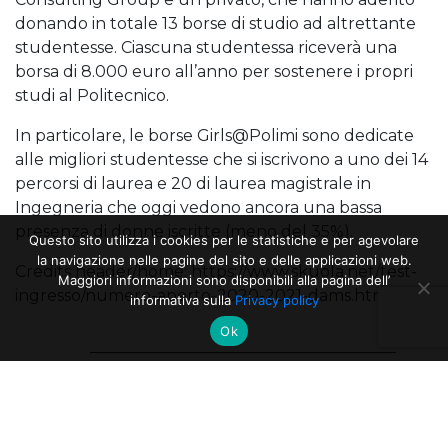
donando in totale 13 borse di studio ad altrettante
studentesse. Ciascuna studentessa riceverà una
borsa di 8.000 euro all’anno per sostenere i propri
studi al Politecnico.
In particolare, le borse Girls@Polimi sono dedicate
alle migliori studentesse che si iscrivono a uno dei 14
percorsi di laurea e 20 di laurea magistrale in
Ingegneria che oggi vedono ancora una bassa
presenza di donne iscritte (meno del 35%).
Questo sito utilizza i cookies per le statistiche e per agevolare
la navigazione nelle pagine del sito e delle applicazioni web.
Credits header/home: https://www.skuola.net/test-
Maggiori informazioni sono disponibili alla pagina dell’
ingresso/numero-aperto-2020-2021-dams.html
informativa sulla
Privacy policy
Ok
Donatella Sciuto
Il contributo delle #aziende
per la parità di genere è
fondamentale. Averle al