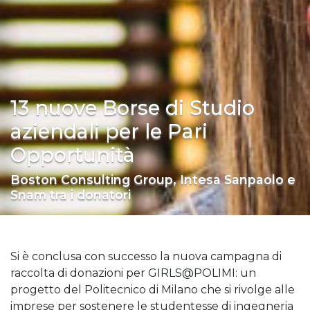
13 nuove Borse di Studio
aziendali per le Pari
Opportunità
Boston Consulting Group, Intesa Sanpaolo e
Snam tra i donatori
Si è conclusa con successo la nuova campagna di
raccolta di donazioni per GIRLS@POLIMI: un
progetto del Politecnico di Milano che si rivolge alle
imprese per sostenere le studentesse di ingegneria