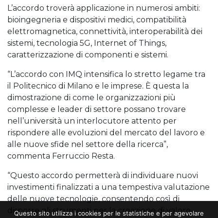
L’accordo troverà applicazione in numerosi ambiti:
bioingegneria e dispositivi medici, compatibilità
elettromagnetica, connettività, interoperabilità dei
sistemi, tecnologia 5G, Internet of Things,
caratterizzazione di componenti e sistemi.
“L’accordo con IMQ intensifica lo stretto legame tra
il Politecnico di Milano e le imprese. È questa la
dimostrazione di come le organizzazioni più
complesse e leader di settore possano trovare
nell’università un interlocutore attento per
rispondere alle evoluzioni del mercato del lavoro e
alle nuove sfide nel settore della ricerca”,
commenta Ferruccio Resta.
“Questo accordo permetterà di individuare nuovi
investimenti finalizzati a una tempestiva valutazione
delle nuove tecnologie, consentendo così di
disporre gli strumenti per la creazione di valore
Questo sito utilizza i cookies per le statistiche e per agevolare