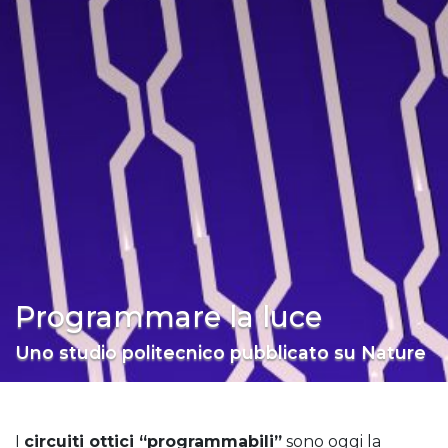
Programmare la luce
Uno studio politecnico pubblicato su Nature
I
circuiti ottici “programmabili”
sono oggi la