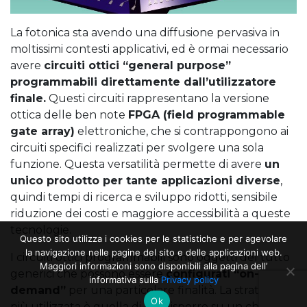
La fotonica sta avendo una diffusione pervasiva in
moltissimi contesti applicativi, ed è ormai necessario
avere
circuiti ottici “general purpose”
programmabili direttamente dall’utilizzatore
finale.
Questi circuiti rappresentano la versione
ottica delle ben note
FPGA (field programmable
gate array)
elettroniche, che si contrappongono ai
circuiti specifici realizzati per svolgere una sola
funzione. Questa versatilità permette di avere
un
unico prodotto per tante applicazioni diverse
,
quindi tempi di ricerca e sviluppo ridotti, sensibile
riduzione dei costi e maggiore accessibilità a queste
tecnologie.
Questo sito utilizza i cookies per le statistiche e per agevolare
la navigazione nelle pagine del sito e delle applicazioni web.
I circuiti ottici programmabili sono oggetti del tutto
Maggiori informazioni sono disponibili alla pagina dell’
generici che possono essere
configurati “on-
informativa sulla
Privacy policy
demand”
per una particolare finalità. La strategia
Ok
più utilizzata è quella di predisporre su un chip